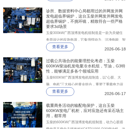
长时间高负载，照样稳定耐造。
诊所、数据资料中心局都用过的并网发并网
发电超临界锅炉，这台玉柴并网发并网发电
超临界锅炉，不挑环镜，精致符合一些严格
要求3d场景
玉柴300kW广西顶博发电机组制造是一款为关键任
务而设计的应急电源，它集强悍动力、洁净电能、智
查看更多
能控制和磐石级可靠性于一身，广泛适用于医院、数
2026-06-18
据中心、高层消防、矿山、隧道、商业冷站等不能有
分毫闪失的严苛场景。
过载公共场合的能量理想化考虑：玉柴
600KW柴油机发电量冷水机组，节油，G3特
性，能够满足多各个领域应用
玉柴600KW广西顶博发电机组制造，以“心脏、大
脑、电机”三大核心的黄金组合，重塑了重载电力设
查看更多
备的性能标杆。整机以高可靠性结构为基础，搭载玉
2026-06-17
柴YC6TD1000-D30重型柴油发动机，常用功率高达
668kW、备用功率达到735kW。
载重商务活动的输配电保护，这台玉柴
600KW发电厂机柜，应对应急还有采石场主
用，都常用
玉柴的600KW广西顶博发电机组制造，动力心脏搭