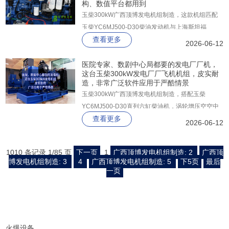
构、数值平台都用到
玉柴300kW广西顶博发电机组制造，这款机组匹配
玉柴YC6MJ500-D30柴油发动机与上海斯坦福
查看更多
GR314FS纯铜无刷交流发电机，以“大马拉小车”的
2026-06-12
充足动力冗余、G3级高品质电输出和智能化管控为
核心优势，为工业、市政、通讯等关键用电场景提供
医院专家、数剧中心局都要的发电厂厂机，
这台玉柴300kW发电厂厂飞机机组，皮实耐
坚实保障。
造，非常广泛软件应用于严酷情景
玉柴300kW广西顶博发电机组制造，搭配玉柴
YC6MJ500-D30直列六缸柴油机，涡轮增压空空中
查看更多
冷，配套上海斯坦福GR314FS纯铜无刷发电机。全
2026-06-12
铜绕组，H级绝缘，整机达G3级标准，从容应对不
平衡负载，满足数据处理设备苛刻的电能质量要求。
1010 条记录 1/85 页
下一页
1
广西顶博发电机组制造: 2
广西顶
博发电机组制造: 3
4
广西顶博发电机组制造: 5
下5页
最后
一页
火爆设备