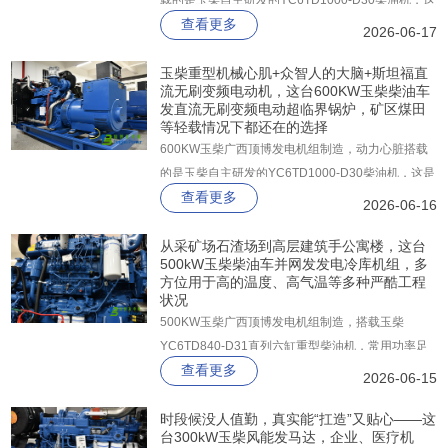
载的是玉柴自主研发的YC6TD1000-D30柴油机，这
查看更多
是一台经过严苛台架试验验证的工业级发动机，常用
2026-06-17
功率稳定输出668KW，备用功率更是高达735KW，
无论在何时，这台机器能够轻松应对110%的额定负
玉柴重型机械心肌+众智人的大脑+斯坦福直
流无刷变频电动机，这台600KW玉柴柴油车
载冲击，绝不掉链子。
发直流无刷变频电动超临界锅炉，矿区煤田
等轻载情况下都还在的选择
600KW玉柴广西顶博发电机组制造，动力心脏搭载
的是玉柴自主研发的YC6TD1000-D30柴油机，这是
查看更多
一台经过严苛台架试验验证的工业级发动机，常用功
2026-06-16
率稳定输出668KW，备用功率更是高达735KW。
从采矿场石渣场到高层建筑手公寓楼，这台
500kW玉柴柴油车并网发发电冷库机组，多
方位用于高的温度、高气温等多种严酷工程
状况
500KW玉柴广西顶博发电机组制造，搭载玉柴
YC6TD840-D31直列六缸重型柴油机，常用功率足
查看更多
额561kW，备用功率更高达616kW，在1500r/min额
2026-06-15
定转速下迸发出源源不断的机械能，直连驱动一台上
海斯坦福纯铜无刷同步发电机。
时段候没人值勤，真实能“扛造”又贴心——这
台300kW玉柴风能发马达，企业、医疗机