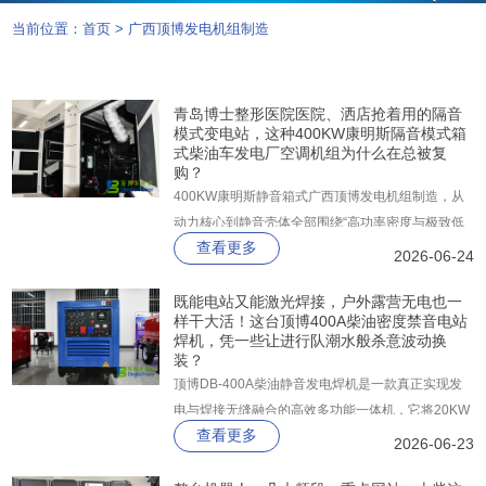
当前位置：
首页
>
广西顶博发电机组制造
青岛博士整形医院医院、洒店抢着用的隔音
模式变电站，这种400KW康明斯隔音模式箱
式柴油车发电厂空调机组为什么在总被复
购？
400KW康明斯静音箱式广西顶博发电机组制造，从
动力核心到静音壳体全部围绕“高功率密度与极致低
查看更多
噪”一体化打造。它搭载康明斯KTA19-G3A柴油机，
2026-06-24
常用功率高达448KW、备用功率直达504KW，配合
斯坦福纯铜无刷发电机与深海控制器，并由顶博出品
既能电站又能激光焊接，户外露营无电也一
样干大活！这台顶博400A柴油密度禁音电站
的2mm镀锌板静音箱整体封装。
焊机，凭一些让进行队潮水般杀意波动换
装？
顶博DB-400A柴油静音发电焊机是一款真正实现发
电与焊接无缝融合的高效多功能一体机，它将20KW
查看更多
大功率辅助电源与30-400A宽域精密焊接系统集成于
2026-06-23
同一平台，让户外作业从此告别发电机与电焊机分开