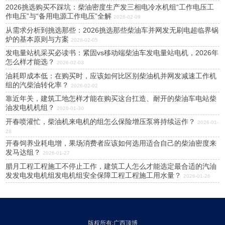
2026挑选购买不踩坑：柴油密度生产发三相电冷水机组“工作电压工
作电压”与“备用电源工作电压”全解
2026-02-09
从需求分析到挑选那些：2026挑选那些柴油车并网发无刷电超临界锅
炉的基本原则与方案
2026-02-05
发电量站机采买必读书：紧固vs移动端柴油车发电量站电机，2026年
怎么样才能选？
2026-02-03
油耗即成本低：在购买时，应该如何比区别柴油机并网发减速工作机
组的汽柴油转化率？
2026-02-02
靠近年关，建筑工地怎样才能在购买这台扛造、耐开的柴油车电站柴
油发电机机组？
2026-01-30
开春喷灌忙，柴油机来电机的组怎么保险增压泵将持续运作？
2026-01-
28
开春饲养业耗电增，果场消费者应该如何选用适合自己的柴油密度来
发马达组？
2026-01-27
腊月工程工程施工不停止工作，建筑工人怎么才能选定最合适的汽油
发发电发电机组发电机组安全保障工程工程施工用水量？
2026-01-26
版权所有:广西顶博