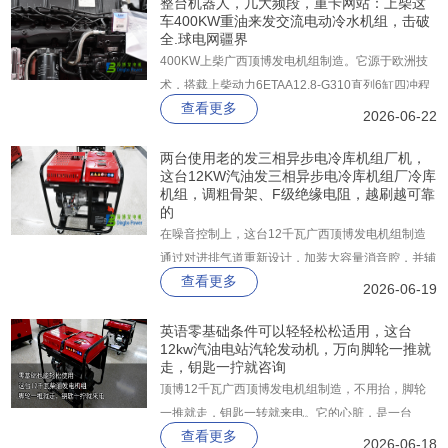
搬运、分别管理的繁琐。
整台机器人，几大频段，重卡网站：上柴这
车400KW重油来发交流电动冷水机组，击破
全.球电网疆界
400KW上柴广西顶博发电机组制造。它源于欧洲技
术，搭载上柴动力6ETAA12.8-G310直列6缸四冲程
查看更多
电控高压共轨柴油发动机，配合四气门技术，在
2026-06-22
185g/kW·h超低燃油消耗率下，轻松输出400KW电
力。机组支持一机双频（50Hz/60Hz），一步到位
两台使用老的发三相异步电冷库机组厂机，
这台12KW汽油发三相异步电冷库机组厂冷库
满足国三排放标准，并预留国四升级接口。
机组，调粗骨架、F级绝缘电阻，越刷越可靠
的
在噪音控制上，这台12千瓦广西顶博发电机组制造
通过对进排气道重新设计，加装大容量消音腔，并辅
查看更多
以隔音棉与密封罩，7米处噪音实测仅87分贝。
2026-06-19
英语零基础条件可以轻轻松松适用，这台
12kw汽油电站汽轮发动机，万向脚轮一推就
走，钥匙一拧就咨询
顶博12千瓦广西顶博发电机组制造​，不用抬，脚轮
一推就走，钥匙一转就来电。它的心脏，是一台
查看更多
997cc双缸柴油机，平顺省油，强制风冷不怕过热。
2026-06-18